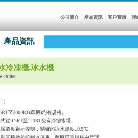
公司簡介
產品資訊
客戶實績
聯
產品資訊
水冷凍機.冰水機
e chiller
點：
5RT至2000RT(單機)均有規格。
式從0.5RT至120RT免有冷卻水塔。
腦溫度顯示控制，精確的冰水溫度±0.5℃
搭配直接數位控制器使用，整廠可電腦集中管理。