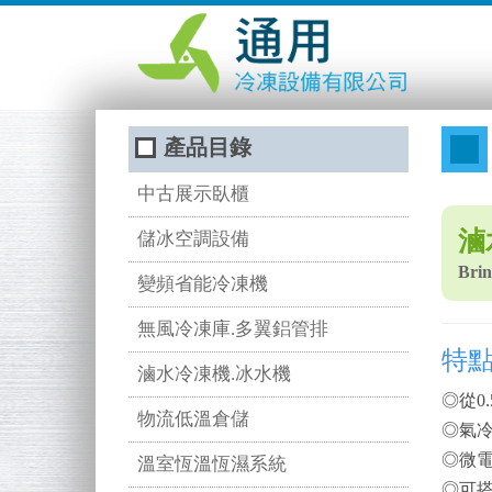
產品目錄
中古展示臥櫃
滷
儲冰空調設備
Brin
變頻省能冷凍機
無風冷凍庫.多翼鋁管排
特
滷水冷凍機.冰水機
◎從0.
物流低溫倉儲
◎氣冷
◎微電
溫室恆溫恆濕系統
◎可