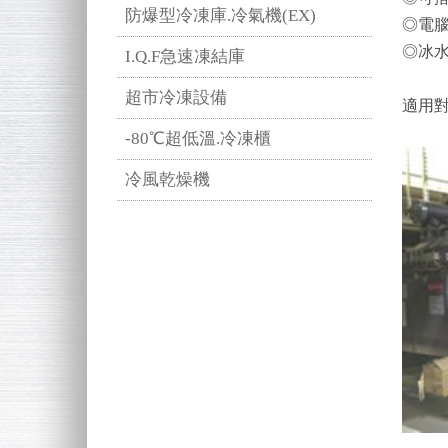
防爆型冷凍庫.冷氣機(EX)
◎電
◎冰水
I.Q.F急速凍結庫
超市冷凍設備
適用
-80℃超低溫.冷凍櫃
冷風乾燥機