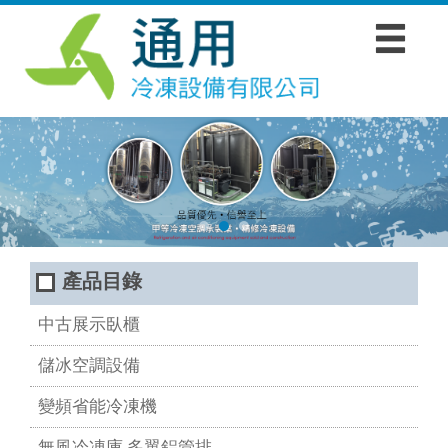
產品目錄
中古展示臥櫃
儲冰空調設備
變頻省能冷凍機
無風冷凍庫.多翼鋁管排