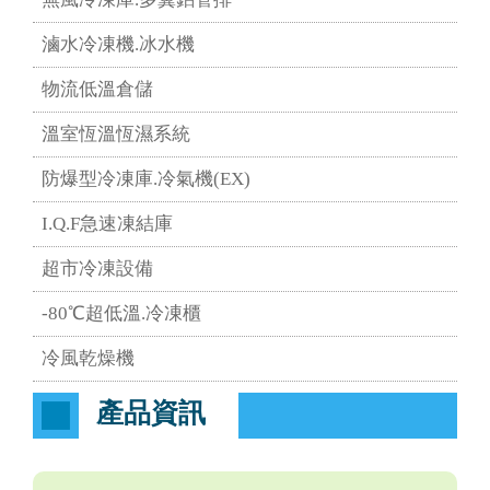
滷水冷凍機.冰水機
物流低溫倉儲
溫室恆溫恆濕系統
防爆型冷凍庫.冷氣機(EX)
I.Q.F急速凍結庫
超市冷凍設備
-80℃超低溫.冷凍櫃
冷風乾燥機
產品資訊