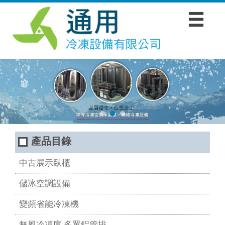
產品目錄
中古展示臥櫃
儲冰空調設備
變頻省能冷凍機
無風冷凍庫.多翼鋁管排