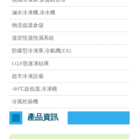
滷水冷凍機.冰水機
物流低溫倉儲
溫室恆溫恆濕系統
防爆型冷凍庫.冷氣機(EX)
I.Q.F急速凍結庫
超市冷凍設備
-80℃超低溫.冷凍櫃
冷風乾燥機
產品資訊