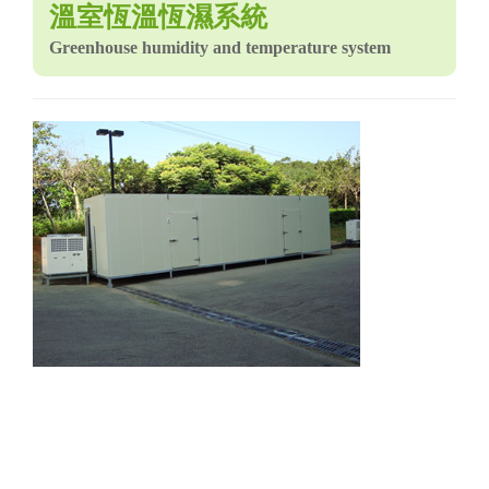
溫室恆溫恆濕系統
Greenhouse humidity and temperature system